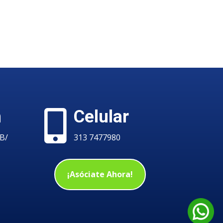
n
Celular

 B/
313 7477980
¡Asóciate Ahora!