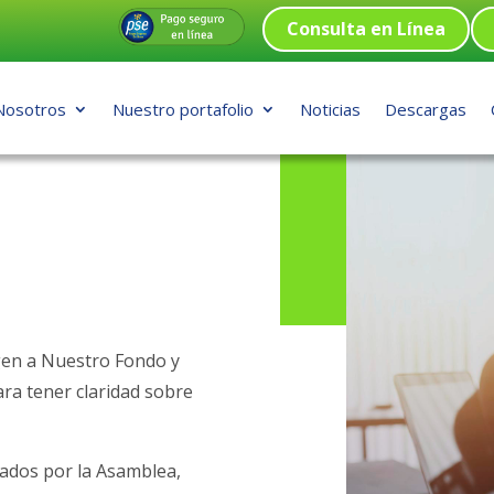
Consulta en Línea
Consulta en Línea
Nosotros
Nuestro portafolio
Noticias
Descargas
Nosotros
Nuestro portafolio
Noticias
Descargas
gen a Nuestro Fondo y
ra tener claridad sobre
cados por la Asamblea,